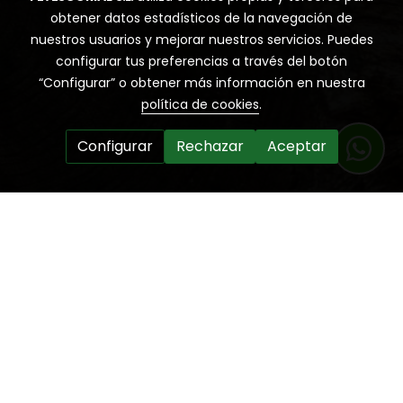
obtener datos estadísticos de la navegación de
nuestros usuarios y mejorar nuestros servicios. Puedes
configurar tus preferencias a través del botón
“Configurar” o obtener más información en nuestra
política de cookies
.
Configurar
Rechazar
Aceptar
Horario
Lunes a viernes de
10h a 18h.
Sábados de
10h a 14h.
Domingos y festivos cerrado
.